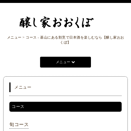
メニュー > コース - 基山にある割烹で日本酒を楽しむなら【醸し家おお
くぼ】
メニュー
メニュー
コース
旬コース